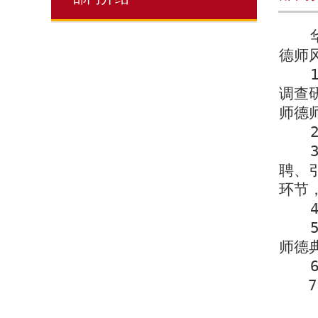
德师
调查
师德
聘、
环节
师德
7